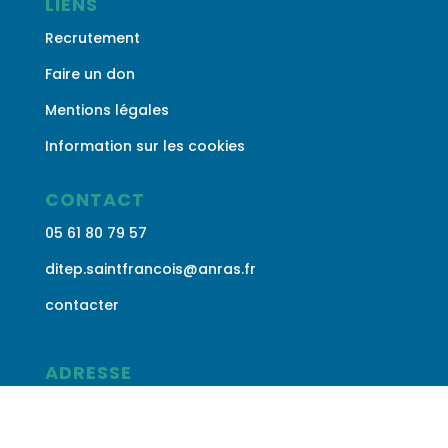
LIENS
Recrutement
Faire un don
Mentions légales
Information sur les cookies
CONTACT
05 61 80 79 57
ditep.saintfrancois@anras.fr
contacter
ADRESSE
36 Av. Maurice Bourgès-
Maunoury
31200
Toulouse